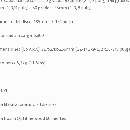
x. capacidad de corte: a 0 grados : 63,5mm (2-1/2 pulg) a 45 grados 
 (1-3/4 pulg) a 50 grados : 35mm (1-3/8 pulg)
ámetro del disco: 185mm (7-1/4 pulg)
locidad sin carga: 5.800
mensiones (L x A x A): 317x240x265mm (12-1/2 x9-1/2 x10-3/8 pulg)
so neto: 5,2kg (11,5lbs)
LUYE
ra Makita Capitulo 24 dientes
ra Bosch Optiline wood 60 dientes