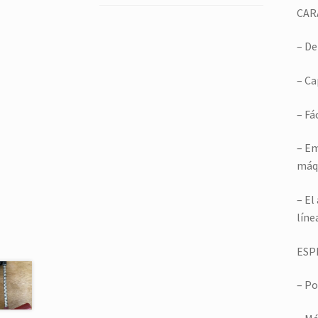
CAR
– De
– Ca
– Fá
– Em
máq
– El
líne
ESP
– Po