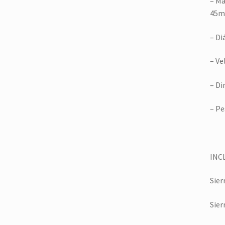
– Má
45mm
– Di
– Ve
– Di
– Pe
INC
Sier
Sier