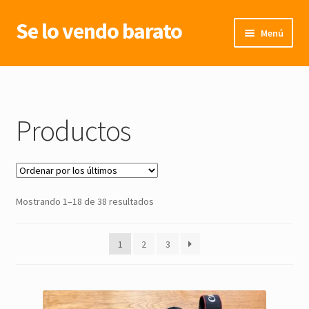
Se lo vendo barato
Ir
Ir
Menú
a
al
la
contenido
Inicio
navegación
Productos
Ordenado
Mostrando 1–18 de 38 resultados
por
los
1
2
3
últimos