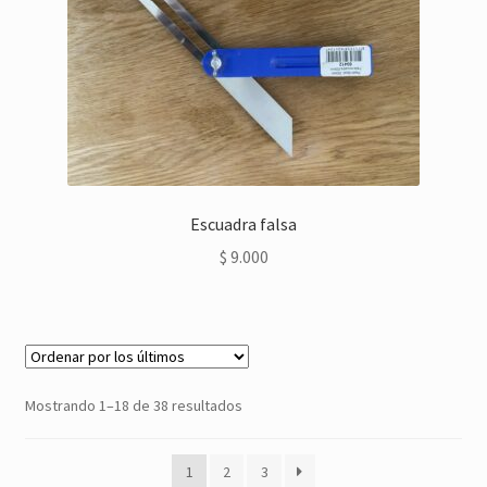
Escuadra falsa
$
9.000
Ordenado
Mostrando 1–18 de 38 resultados
por
los
1
2
3
últimos