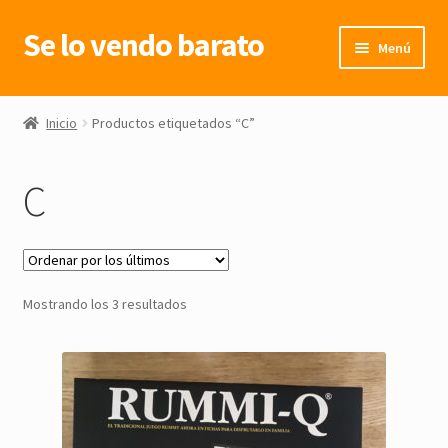
Se lo vendo barato
Ir
Ir
Menú
a
al
la
contenido
Inicio
navegación
Inicio
Productos etiquetados “C”
C
Ordenado
Mostrando los 3 resultados
por
los
últimos